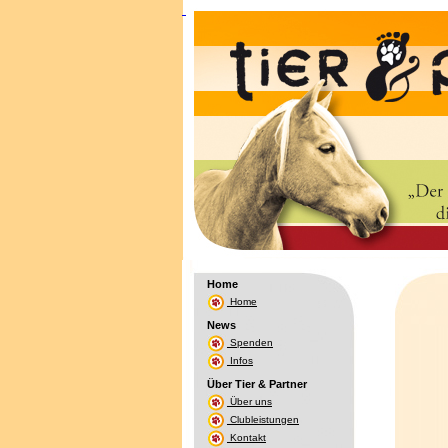
Home
Home
News
Spenden
Infos
Über Tier & Partner
Über uns
Clubleistungen
Kontakt