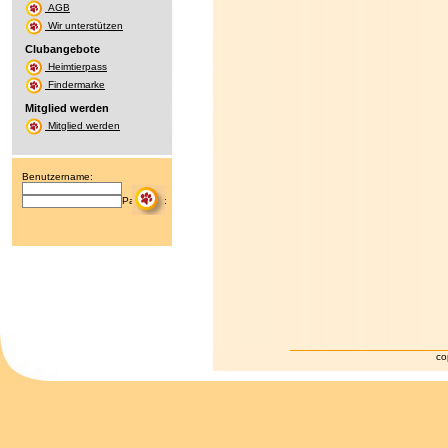
AGB
Wir unterstützen
Clubangebote
Heimtierpass
Findermarke
Mitglied werden
Mitglied werden
Benutzername:
Passwort:
co