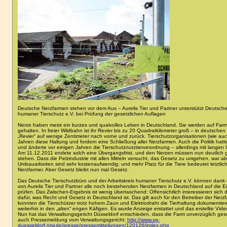
Deutsche Nerzfarmen stehen vor dem Aus – Aurelis Tier und Partner unterstützt Deutsches
humaner Tierschutz e.V. bei Prüfung der gesetzlichen Auflagen
Nerze haben meist ein kurzes und qualvolles Leben in Deutschland. Sie werden auf Far
gehalten. In freier Wildbahn ist ihr Revier bis zu 20 Quadratkilometer groß – in deutsche
„Revier“ auf wenige Zentimeter nach vorne und zurück. Tierschutzorganisationen (wie auch 
Jahren diese Haltung und fordern eine Schließung aller Nerzfarmen. Auch die Politik hatt
und änderte vor einigen Jahren die Tierschutznutztierverordnung – allerdings mit langen Ü
Am 11.12.2011 endete solch eine Übergangsfrist, und den Nerzen müssen nun deutlich 
stehen. Dass die Pelzindustrie mit allen Mitteln versucht, das Gesetz zu umgehen, war 
Umbauarbeiten sind sehr kostenaufwendig; und mehr Platz für die Tiere bedeutet letztlic
Nerzfarmer. Aber Gesetz bleibt nun mal Gesetz.
Das Deutsche Tierschutzbüro und der Arbeitskreis humaner Tierschutz e.V. können dank
von Aurelis Tier und Partner alle noch bestehenden Nerzfarmen in Deutschland auf die 
prüfen. Das Zwischen-Ergebnis ist wenig überraschend: Offensichtlich interessieren sich d
dafür, was Recht und Gesetz in Deutschland ist. Das gilt auch für den Betreiber der Nerzf
konnten die Tierschützer trotz hohem Zaun und Elektrodraht die Tierhaltung dokumentier
weiterhin in den „alten“ engen Käfigen. Es wurde Anzeige erstattet und das erstellte Vide
Nun hat das Verwaltungsgericht Düsseldorf entschieden, dass die Farm unverzüglich ge
auch Pressemeldung vom Verwaltungsgericht:
http://www.vg-
duesseldorf.nrw.de/presse/pressemitteilungen/120126/index.php