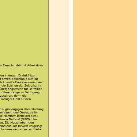
 Tierschutzbüro & Arbeitskreis
men in engen Drahtkäfigen
n Farmen beschränkt sich ihr
Animal’s Care) kritisieren seit
e die Zeichen der Zeit erkannt
bergangsfristen für Betreiber.
größere Käfige zu Verfügung
abzusehen, denn die
h weniger Geld für den
 der großzügigen Unterstützung
Einhaltung des Gesetzes hin
ie Nerzfarm-Betreiber nicht
arm in Nettetal (NRW). Hier
en. Die Nerze leben dort
omaterial als Beweis vorgelegt.
schlossen werden muss. Siehe