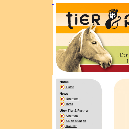
Home
Home
News
Spenden
Infos
Über Tier & Partner
Über uns
Clubleistungen
Kontakt