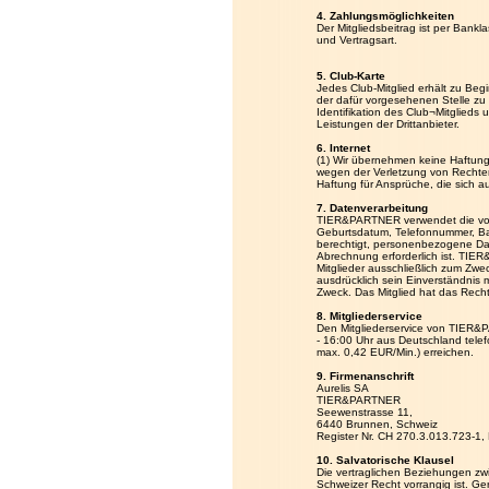
4. Zahlungsmöglichkeiten
Der Mitgliedsbeitrag ist per Bankl
und Vertragsart.
5. Club-Karte
Jedes Club-Mitglied erhält zu Begi
der dafür vorgesehenen Stelle zu u
Identifikation des Club¬Mitglieds
Leistungen der Drittanbieter.
6. Internet
(1) Wir übernehmen keine Haftung
wegen der Verletzung von Rechten 
Haftung für Ansprüche, die sich 
7. Datenverarbeitung
TIER&PARTNER verwendet die von 
Geburtsdatum, Telefonnummer, Ba
berechtigt, personenbezogene Dat
Abrechnung erforderlich ist. TI
Mitglieder ausschließlich zum Zwe
ausdrücklich sein Einverständnis
Zweck. Das Mitglied hat das Recht,
8. Mitgliederservice
Den Mitgliederservice von TIER
- 16:00 Uhr aus Deutschland telef
max. 0,42 EUR/Min.) erreichen.
9. Firmenanschrift
Aurelis SA
TIER&PARTNER
Seewenstrasse 11,
6440 Brunnen, Schweiz
Register Nr. CH 270.3.013.723-1
10. Salvatorische Klausel
Die vertraglichen Beziehungen z
Schweizer Recht vorrangig ist. Ge