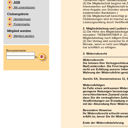
TIER&PARTNER, Seewenstrasse 1
AGB
(3) Die Mitgliedschaft beginnt m
Interessierten auf Mitgliedschaft
Wir unterstützen
ohne Angabe von Gründen abzulehn
existierenden Bankdaten.)
Clubangebote
(4) Die Mitgliedschaft berechtigt
Heimtierpass
Clubleistungen sind im Internet 
Leistungsumfang durch Veröffentli
Findermarke
2. Mitgliedsbeitrag und Laufzeit 
Mitglied werden
(1) Die Höhe des Mitgliedsbeitrag
monatlich; TIER&PARTNER II: 12,
Mitglied werden
Mitgliedsbeitrag nach billigem Er
(2) Der Vertrag wird zunächst für 
Monate, wenn er nicht vom Mitglie
hat schriftlich zu erfolgen.
Benutzername:
3. Widerrufsrecht
----------------------------------------------------
Passwort:
Widerrufsrecht
Sie können Ihre Vertragserkläru
Mail) widerrufen. Die Frist begi
nicht vor Erfüllung unserer Inf
Wahrung der Widerrufsfrist genüg
Aurelis SA, Seewenstrasse 11,
Widerrufsfolgen
Im Falle eines wirksamen Wider
gezogene Nutzungen herauszugeb
verschlechtertem Zustand zurüc
dass Sie die vertraglichen Zahl
Verpflichtungen zur Erstattung v
mit der Absendung Ihrer Widerru
Besondere Hinweise
Ihr Widerrufsrecht erlischt vorz
erfüllt ist, bevor Sie Ihr Wider
Ende der Widerrufsbelehrung
----------------------------------------------------