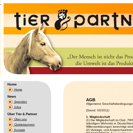
Home
Home
News
AGB
Spenden
Allgemeine Geschäftsbedingunge
Infos
(Stand: 03/2011)
Über Tier & Partner
1. Mitgliedschaft
Über uns
(1) Die Mitgliedschaft im Club „TI
ständigen Wohnsitz in Deutschlan
Clubleistungen
Willenserklärungen berechtigt sin
Kontakt
(2) Vertrags- und Ansprechpartner 